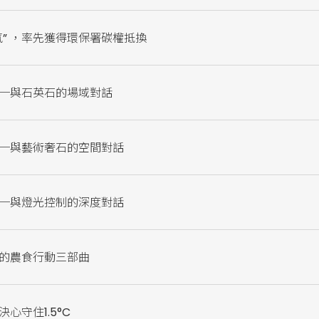
” ，率先獲得環保署碳權抵換
─與石英石的場域對話
─與藝術奢石的空間對話
─與燈光控制的深度對話
的農食行動三部曲
心守住1.5°C