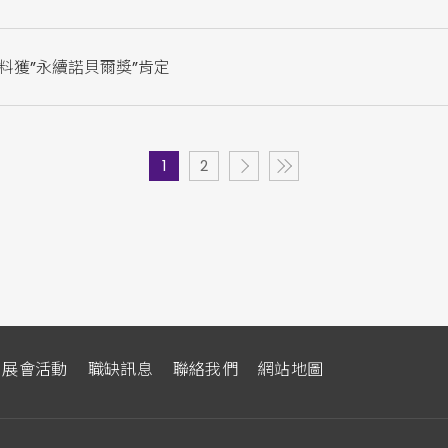
料獲”永續諾貝爾獎”肯定
1
2
展會活動
職缺訊息
聯絡我們
網站地圖