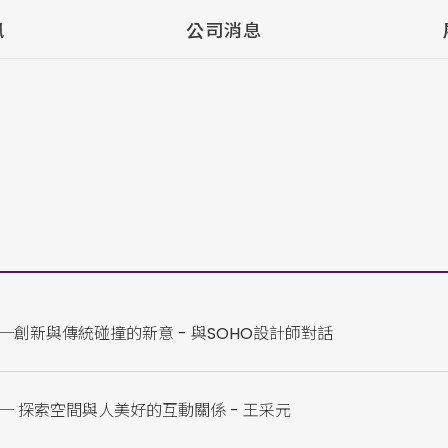
訊
公司消息
創新與傳統碰撞的新意 - 與SOHO設計師對話
 探索空間與人美好的互動關係 - 王采元