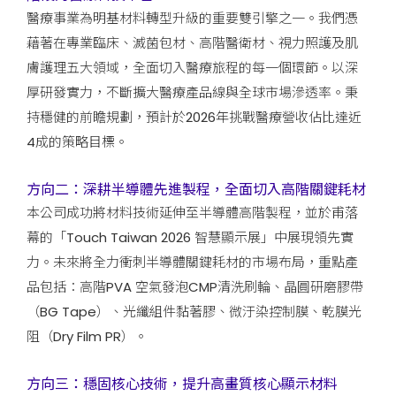
醫療事業為明基材料轉型升級的重要雙引擎之一。我們憑
藉著在專業臨床、滅菌包材、高階醫衛材、視力照護及肌
膚護理五大領域，全面切入醫療旅程的每一個環節。以深
厚研發實力，不斷擴大醫療產品線與全球市場滲透率。秉
持穩健的前瞻規劃，預計於2026年挑戰醫療營收佔比達近
4成的策略目標。
方向二：深耕半導體先進製程，全面切入高階關鍵耗材
本公司成功將材料技術延伸至半導體高階製程，並於甫落
幕的「Touch Taiwan 2026 智慧顯示展」中展現領先實
力。未來將全力衝刺半導體關鍵耗材的市場布局，重點產
品包括：高階PVA 空氣發泡CMP清洗刷輪、晶圓研磨膠帶
（BG Tape）、光纖組件黏著膠、微汙染控制膜、乾膜光
阻（Dry Film PR）。
方向三：穩固核心技術，提升高畫質核心顯示材料