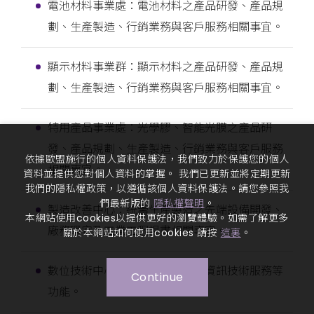
電池材料事業處：電池材料之產品研發、產品規
劃、生產製造、行銷業務與客戶服務相關事宜。
顯示材料事業群：顯示材料之產品研發、產品規
劃、生產製造、行銷業務與客戶服務相關事宜。
特用產品事業處：光學膠、智能光膜之產品研
發、產品規劃、生產製造、行銷業務與客戶服務
依據歐盟施行的個人資料保護法，我們致力於保護您的個人
相關事宜。
資料並提供您對個人資料的掌握。 我們已更新並將定期更新
我們的隱私權政策，以遵循該個人資料保護法。請您參照我
們最新版的
隱私權聲明
。
製造改善中心：統籌生產製造之先端設備開發、
本網站使用cookies以提供更好的瀏覽體驗。如需了解更多
廠務環安及工業工程規畫相關事宜。
關於本網站如何使用cookies 請按
這裏
。
數位技術中心：統籌數位轉型及資訊技術服務等
Continue
功能。