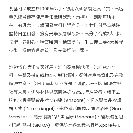
明基材料成立於1998年7月，初期以研發製造高品質、高容
量光碟片儲存使用者知識與歡樂。秉持著「創新無所不
在」的理念，持續開發材料科學產品，以材料科學為基礎
堅持自主研發，擁有光學多層膜設計、高分子合成2大材料
技術；卷對卷、精密雕刻、精密塗布、射出押出等4大製程
技術，提供客戶高質化及完整解決方案。
透過核心技術交叉運用，進而發展機能膜、先進電池材
料、生醫及機能織物4大應用類別，提供客戶高質化及完整
解決方案。 今日明基材料不僅是全球顯示器材料解決方案
領導大廠，也從材料供應商逐步成為品牌經營者，旗下品
牌包含專業醫療品牌安適康 (Anscare)、個人醫美品牌護
妍天使 (DermaAngel)、彩色隱形眼鏡品牌琦洛麗 (Gem
Monster)、隱形眼鏡品牌美若康 (Miacare)、醫療滅菌包
材聯和醫材 (SIGMA)、環保防水透氣織物品牌Xpore共 6